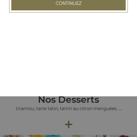
CONTINUEZ
Nos Pâtes
pâtes bolognaise, pâtes au saumon, pâtes au fromage, ...
+
Nos Desserts
tiramisu, tarte tatin, tartin au citron meriguées, ...
+