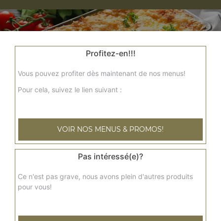
Profitez-en!!!
Vous pouvez profiter dès maintenant de nos menus!
Pour cela, suivez le lien suivant :
Nos Gratins
gratin savoyard, gratin normand, gratin maroilles
+
VOIR NOS MENUS & PROMOS!
Pas intéressé(e)?
Ce n'est pas grave, nous avons plein d'autres produits
pour vous!