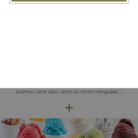
pâtes bolognaise, pâtes au saumon, pâtes au fromage, ...
+
Nos Desserts
tiramisu, tarte tatin, tartin au citron meriguées, ...
+