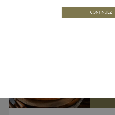
CONTINUEZ
Nos Pizzas L
pizza margarita l, pizza 4 fromages l, pizza pêcheur l, ...
+
pizza marga