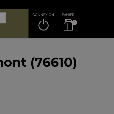
CONNEXION
PANIER
0
mont (76610)