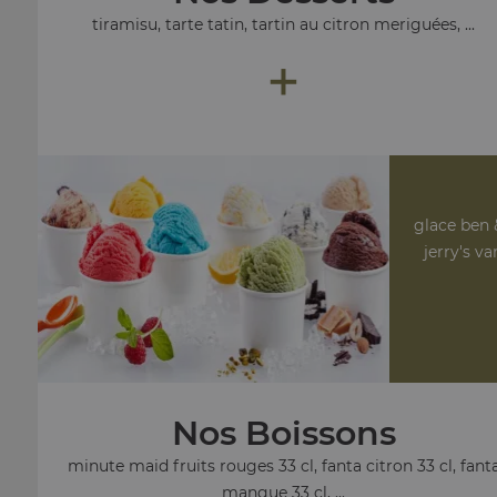
tiramisu, tarte tatin, tartin au citron meriguées, ...
+
glace ben 
jerry's v
Nos Boissons
minute maid fruits rouges 33 cl, fanta citron 33 cl, fant
mangue 33 cl, ...