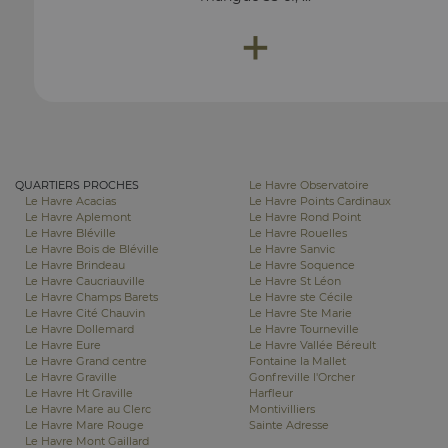
+
QUARTIERS PROCHES
Le Havre Observatoire
Le Havre Acacias
Le Havre Points Cardinaux
Le Havre Aplemont
Le Havre Rond Point
Le Havre Bléville
Le Havre Rouelles
Le Havre Bois de Bléville
Le Havre Sanvic
Le Havre Brindeau
Le Havre Soquence
Le Havre Caucriauville
Le Havre St Léon
Le Havre Champs Barets
Le Havre ste Cécile
Le Havre Cité Chauvin
Le Havre Ste Marie
Le Havre Dollemard
Le Havre Tourneville
Le Havre Eure
Le Havre Vallée Béreult
Le Havre Grand centre
Fontaine la Mallet
Le Havre Graville
Gonfreville l'Orcher
Le Havre Ht Graville
Harfleur
Le Havre Mare au Clerc
Montivilliers
Le Havre Mare Rouge
Sainte Adresse
Le Havre Mont Gaillard