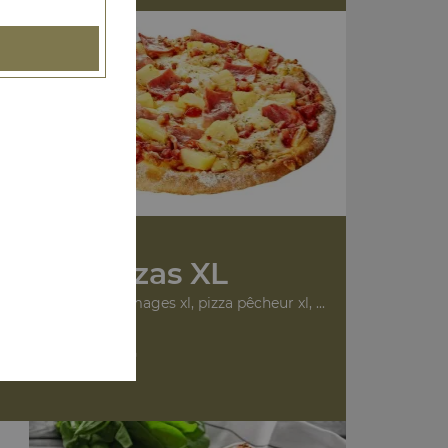
Nos Pizzas XL
rita xl, pizza 4 fromages xl, pizza pêcheur xl, ...
+