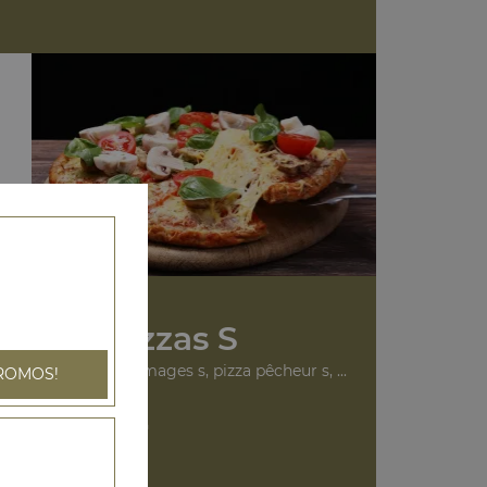
Nos Pizzas S
arita s, pizza 4 fromages s, pizza pêcheur s, ...
ROMOS!
+