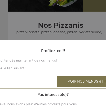
Nos Pizzanis
pizzani tonata, pizzani océane, pizzani végétarienne, ...
+
Profitez-en!!!
ofiter dès maintenant de nos menus!
z le lien suivant :
pizza marg
VOIR NOS MENUS & P
Pas intéressé(e)?
ave, nous avons plein d'autres produits pour vous!