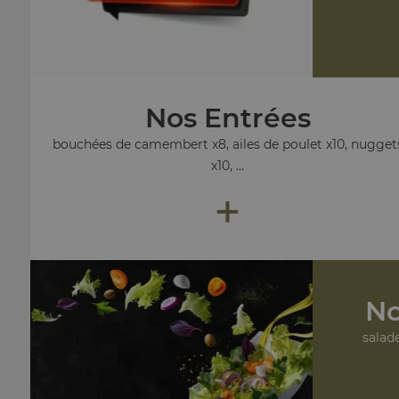
Nos Entrées
bouchées de camembert x8, ailes de poulet x10, nugget
x10, ...
+
No
salade