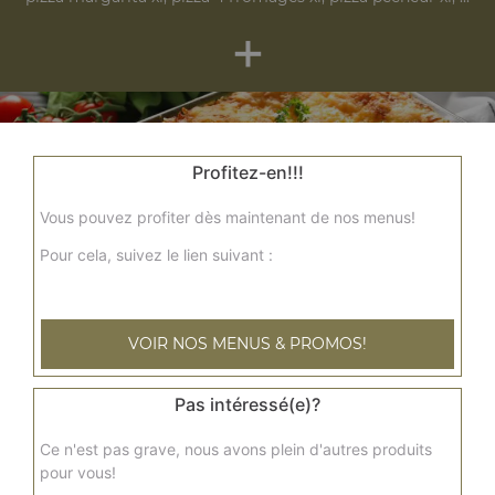
+
Profitez-en!!!
Vous pouvez profiter dès maintenant de nos menus!
Pour cela, suivez le lien suivant :
Nos Gratins
gratin savoyard, gratin normand, gratin maroilles
VOIR NOS MENUS & PROMOS!
+
Pas intéressé(e)?
Ce n'est pas grave, nous avons plein d'autres produits
pour vous!