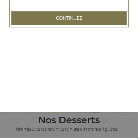
CONTINUEZ
Nos Pâtes
pâtes bolognaise, pâtes au saumon, pâtes au fromage, ...
+
Nos Desserts
tiramisu, tarte tatin, tartin au citron meriguées, ...