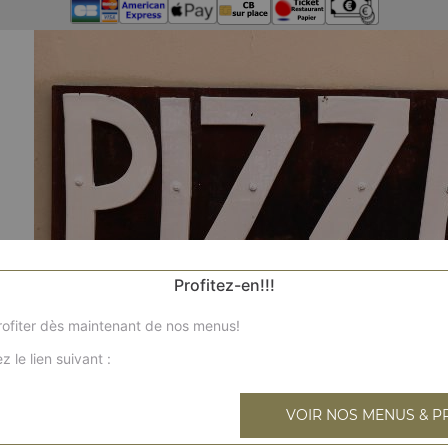
Profitez-en!!!
ofiter dès maintenant de nos menus!
z le lien suivant :
VOIR NOS MENUS & P