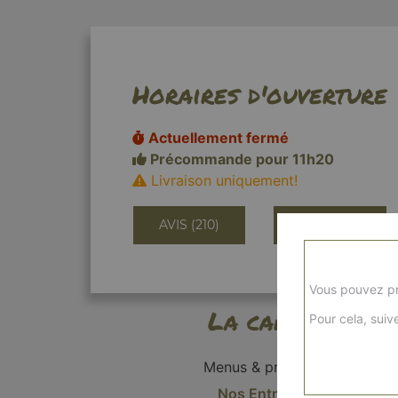
Horaires d'ouverture
Actuellement fermé
Précommande pour 11h20
Livraison uniquement!
AVIS (210)
INFORMATIONS
Vous pouvez pr
La carte
Pour cela, suive
Menus & promos
Nos Entrées