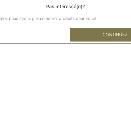
Pas intéressé(e)?
ave, nous avons plein d'autres produits pour vous!
Bouchées de camembert x8
CONTINUEZ
Ailes de poulet x10
Nuggets x10
Calamars x10
Bouchées de camembert x15