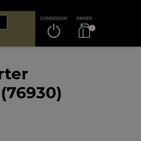
CONNEXION
PANIER
0
rter
 (76930)