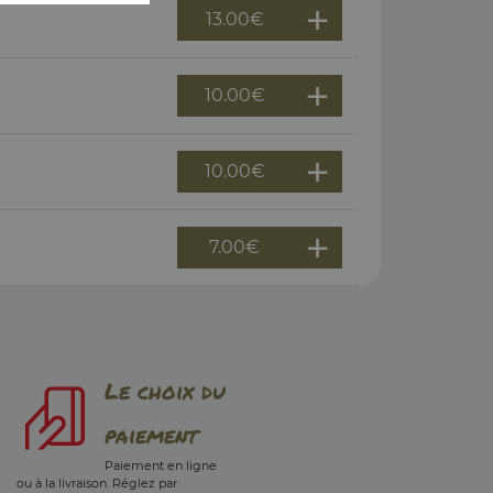
13.00
€
10.00
€
10.00
€
7.00
€
Le choix du
paiement
Paiement en ligne
ou à la livraison. Réglez par