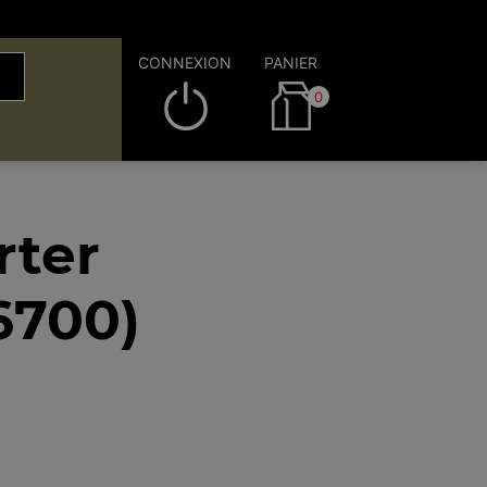
CONNEXION
PANIER
0
rter
6700)