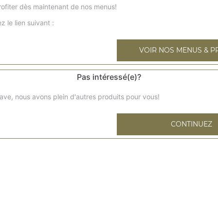
ofiter dès maintenant de nos menus!
Base sauce tomates, mozzarella, chorizo, poivrons, maïs, 
américaines
z le lien suivant :
z kebab l
VOIR NOS MENUS & P
Base sauce tomates, mozzarella, kebab, poivrons, oignons
Pas intéressé(e)?
tonata l
ave, nous avons plein d'autres produits pour vous!
Base sauce tomates, mozzarella, thon, oignons, rondelles 
burger l
CONTINUEZ
Base sauce barbecue, mozzarella, cornichons, viande ha
salade
texane l
Base sauce barbecue, mozzarella, bacon, blanc de volaill
hawaïenne l