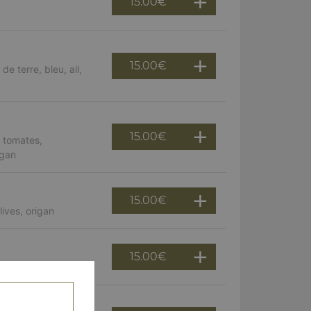
15.00
€
15.00
€
 terre, bleu, ail,
15.00
€
 tomates,
igan
15.00
€
ives, origan
15.00
€