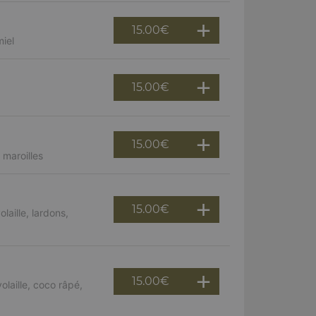
15.00
€
miel
15.00
€
15.00
€
maroilles
15.00
€
aille, lardons,
15.00
€
laille, coco râpé,