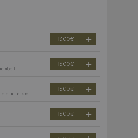
13.00
€
15.00
€
amembert
15.00
€
 crème, citron
15.00
€