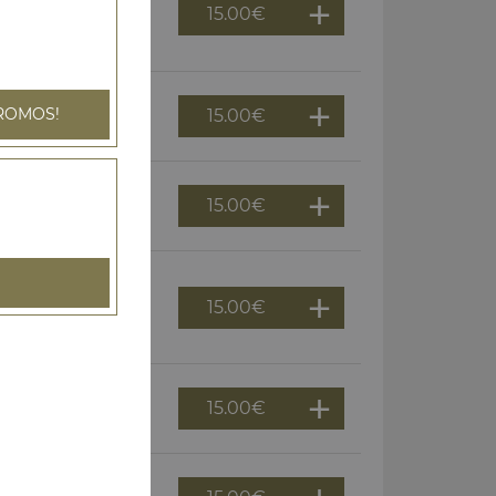
15.00
€
olives, épices
ROMOS!
15.00
€
, origan
15.00
€
de tomates, olives
15.00
€
chée, cheddar,
15.00
€
e