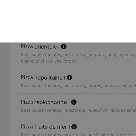
Base sauce tomates, mozzarella, blanc de volaille, ananas
provençale l
Base sauce tomates, mozzarella, viande hachée, oignons
orientale l
Base sauce tomates, mozzarella, merguez, oeuf, oignons,
champignons, olives, origan
napolitaine l
Base sauce tomates, mozzarella, câpres, anchois, tomates,
reblochonne l
Base sauce tomates, mozzarella, reblochon, viande hach
fruits de mer l
Base sauce tomates, mozzarella, persil, ail, cocktail de fr