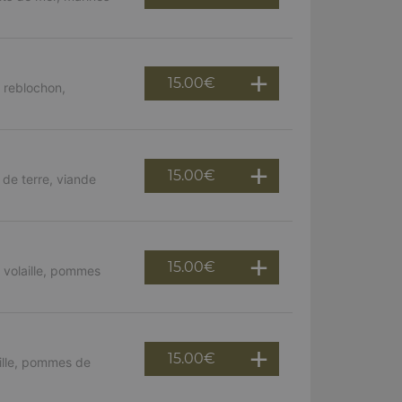
15.00
€
 reblochon,
15.00
€
de terre, viande
15.00
€
 volaille, pommes
15.00
€
ille, pommes de