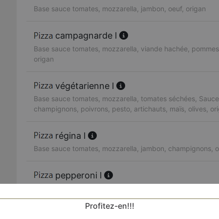
Base sauce tomates, mozzarella, jambon, oeuf, origan
campagnarde l
Base sauce tomates, mozzarella, viande hachée, pommes de
origan
végétarienne l
Base sauce tomates, mozzarella, tomates séchées, Sauce
champignons, poivrons, pesto, artichauts, maïs, olives, or
régina l
Base sauce tomates, mozzarella, jambon, champignons, ol
pepperoni l
Base sauce tomates, mozzarella, pepperoni
Profitez-en!!!
américaine l