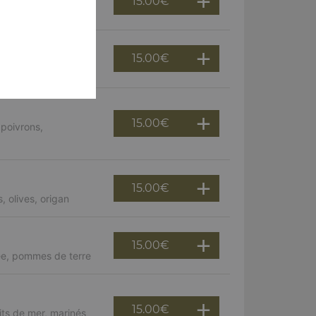
15.00
€
15.00
€
, champignons
15.00
€
 poivrons,
15.00
€
 olives, origan
15.00
€
ée, pommes de terre
15.00
€
uits de mer, marinés