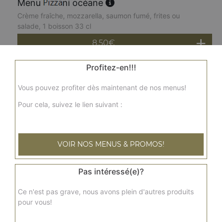
Menu
ni océane
Crème fraîche, mozzarella, saumon fumé, frites ou
salade, 1 boisson 33 cl
8.50
€
Profitez-en!!!
Menu
ni végétarienne
Sauce tomates, mozzarella, ratatouille, olives, basilic,
Vous pouvez profiter dès maintenant de nos menus!
frites ou salade, 1 boisson 33 cl
Pour cela, suivez le lien suivant :
8.50
€
VOIR NOS MENUS & PROMOS!
Menu
ni regina
Sauce tomates, mozzarella, jambon, champignons,
origan, frites ou salade, 1 boisson 33 cl
Pas intéressé(e)?
8.50
€
Ce n'est pas grave, nous avons plein d'autres produits
pour vous!
Menu
ni normande chicken chica