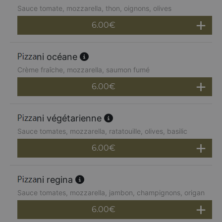
Sauce tomate, mozzarella, thon, oignons, olives
6.00
€
ni océane
Crème fraîche, mozzarella, saumon fumé
6.00
€
ni végétarienne
Sauce tomates, mozzarella, ratatouille, olives, basilic
6.00
€
ni regina
Sauce tomates, mozzarella, jambon, champignons, origan
6.00
€