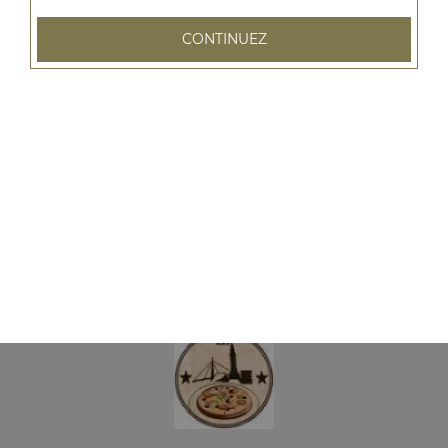
Crème fraîche, mozzarella, blanc de volaille,
CONTINUEZ
champignons, frites ou salade, 1 boisson 33 cl
8.50
€
Menu
ni bolognaise
Sauce tomate, mozzarella, viande hachée, oignons, frites
ou salade, 1 boisson 33 cl
8.50
€