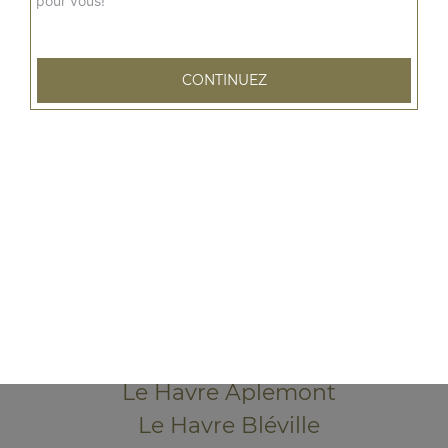
pour vous!
CONTINUEZ
79 rue Emile Zola
76600 LE HAVRE
Mentions légales
QUARTIERS PROCHES
Le Havre Acacias
Le Havre Aplemont
Le Havre Bléville