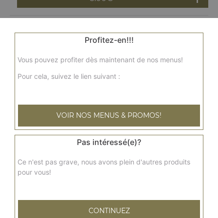
Orangina 50 cl
Profitez-en!!!
3.00
€
Vous pouvez profiter dès maintenant de nos menus!
Pour cela, suivez le lien suivant :
Coca cola 50 cl
3.00
€
VOIR NOS MENUS & PROMOS!
Coca cherry 50 cl
Pas intéressé(e)?
3.00
€
Ce n'est pas grave, nous avons plein d'autres produits
pour vous!
Coca zéro 50 cl
3.00
€
CONTINUEZ