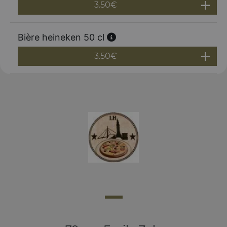
3.50
€
Bière heineken 50 cl
3.50
€