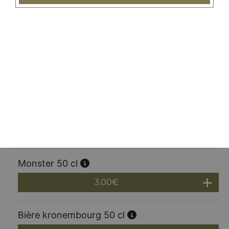
Tropico exotique 50 cl
3.00
€
Tropico tropical 50 cl
3.00
€
Vittel 50 cl
3.00
€
Monster 50 cl
3.00
€
Bière kronembourg 50 cl