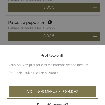
8.00
€
Pâtes au pepperoni
Pennes ou tagliatelles au choix
8.00
€
Pâtes aux saint jacques
Profitez-en!!!
Pennes ou tagliatelles au choix
9.00
€
Vous pouvez profiter dès maintenant de nos menus!
Pour cela, suivez le lien suivant :
Pâtes au poulet
Pennes ou tagliatelles au choix, sauce crème, émincé de
volaille, champignons
VOIR NOS MENUS & PROMOS!
9.00
€
Pas intéressé(e)?