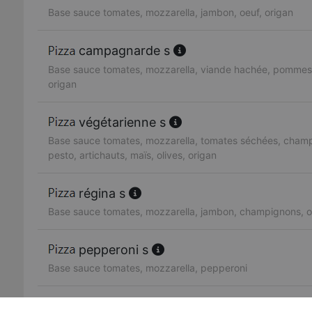
Base sauce tomates, mozzarella, jambon, oeuf, origan
campagnarde s
Base sauce tomates, mozzarella, viande hachée, pommes de
origan
végétarienne s
Base sauce tomates, mozzarella, tomates séchées, champ
pesto, artichauts, maïs, olives, origan
régina s
Base sauce tomates, mozzarella, jambon, champignons, ol
pepperoni s
Base sauce tomates, mozzarella, pepperoni
américaine s