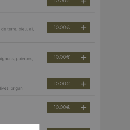
10.00
€
10.00
€
 terre, bleu, ail,
10.00
€
ignons, poivrons,
10.00
€
ives, origan
10.00
€