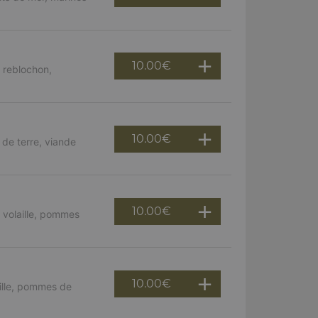
10.00
€
 reblochon,
10.00
€
de terre, viande
10.00
€
 volaille, pommes
10.00
€
ille, pommes de