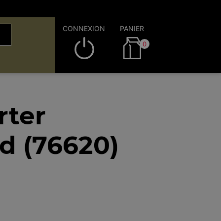
CONNEXION
PANIER
0
rter
d (76620)