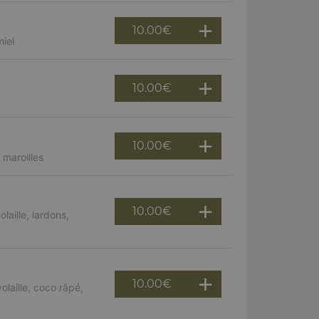
10.00
€
miel
10.00
€
10.00
€
maroilles
10.00
€
aille, lardons,
10.00
€
laille, coco râpé,