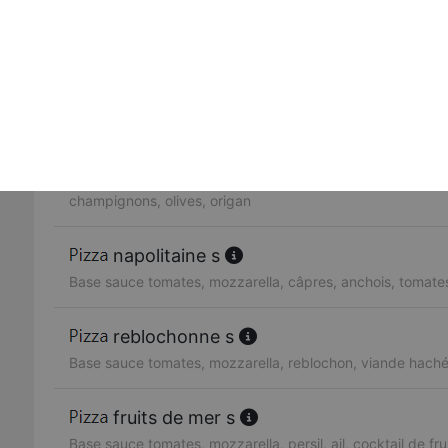
Base sauce tomates, mozzarella, blanc de volaille, ananas
provençale s
Base sauce tomates, mozzarella, viande hachée, oignons
orientale s
Base sauce tomates, mozzarella, merguez, oeuf, oignons,
champignons, olives, origan
napolitaine s
Base sauce tomates, mozzarella, câpres, anchois, tomates,
reblochonne s
Base sauce tomates, mozzarella, reblochon, viande hach
fruits de mer s
Base sauce tomates, mozzarella, persil, ail, cocktail de fr