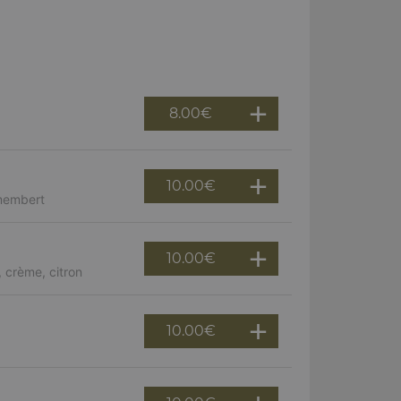
8.00
€
10.00
€
amembert
10.00
€
 crème, citron
10.00
€