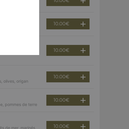
10.00
€
10.00
€
, champignons
10.00
€
 poivrons,
10.00
€
 olives, origan
10.00
€
ée, pommes de terre
10.00
€
uits de mer, marinés