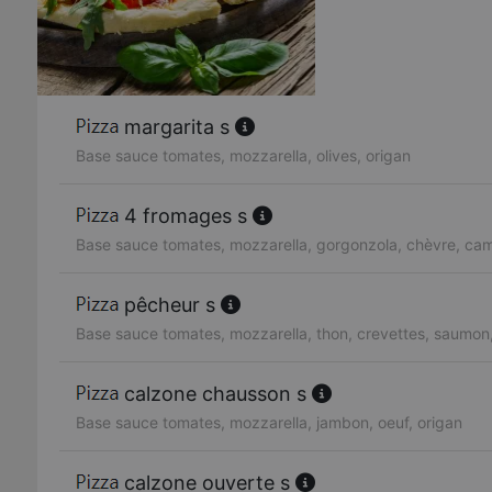
margarita s
Base sauce tomates, mozzarella, olives, origan
4 fromages s
Base sauce tomates, mozzarella, gorgonzola, chèvre, c
pêcheur s
Base sauce tomates, mozzarella, thon, crevettes, saumon,
calzone chausson s
Base sauce tomates, mozzarella, jambon, oeuf, origan
calzone ouverte s