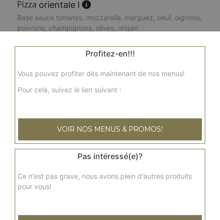
orientale l
Base sauce tomates, mozzarella, merguez, oeuf, oignons,
poivrons, champignons, olives, origan
15.00
€
Profitez-en!!!
Vous pouvez profiter dès maintenant de nos menus!
napolitaine l
Base sauce tomates, mozzarella, câpres, anchois,
Pour cela, suivez le lien suivant :
tomates, olives, origan
15.00
€
VOIR NOS MENUS & PROMOS!
reblochonne l
Pas intéressé(e)?
Base sauce tomates, mozzarella, reblochon, viande
hachée, pommes de terre
Ce n'est pas grave, nous avons plein d'autres produits
15.00
€
pour vous!
fruits de mer l