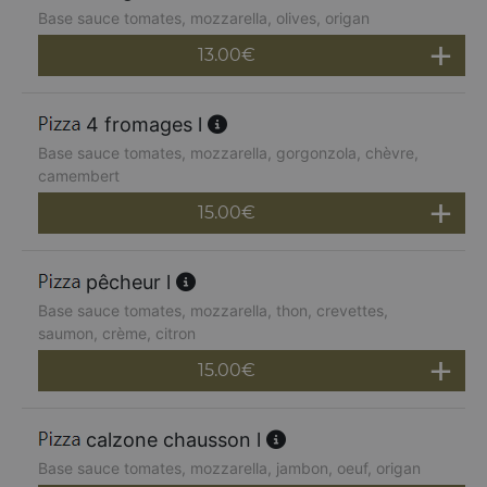
Base sauce tomates, mozzarella, olives, origan
13.00
€
4 fromages l
Base sauce tomates, mozzarella, gorgonzola, chèvre,
camembert
15.00
€
pêcheur l
Base sauce tomates, mozzarella, thon, crevettes,
saumon, crème, citron
15.00
€
calzone chausson l
Base sauce tomates, mozzarella, jambon, oeuf, origan