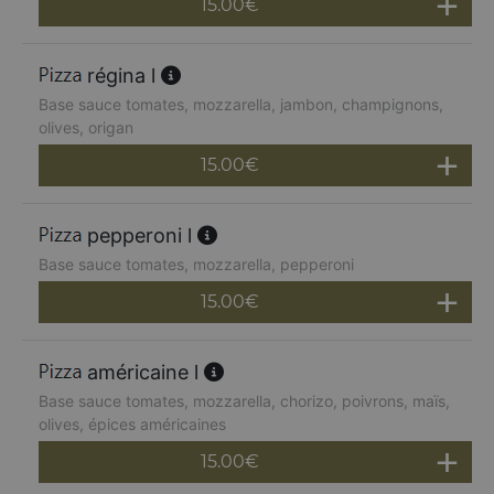
15.00
€
régina l
Base sauce tomates, mozzarella, jambon, champignons,
olives, origan
15.00
€
pepperoni l
Base sauce tomates, mozzarella, pepperoni
15.00
€
américaine l
Base sauce tomates, mozzarella, chorizo, poivrons, maïs,
olives, épices américaines
15.00
€