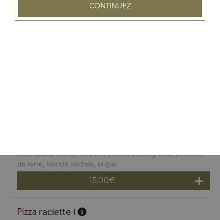
CONTINUEZ
Base sauce tomates, mozzarella, persil, ail, cocktail de
fruits de mer, marinés à l'huile d'olive
15.00
€
tartiflette l
Base sauce crème, mozzarella, lardons, pommes de
terre, reblochon, oignons, origan
15.00
€
boursin l
Base sauce crème, boursin, mozzarella, oignons, pommes
de terre, viande hachée, origan
15.00
€
raclette l