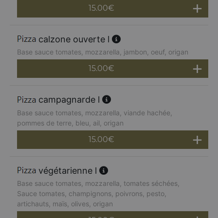
15.00
€
calzone ouverte l
Base sauce tomates, mozzarella, jambon, oeuf, origan
15.00
€
campagnarde l
Base sauce tomates, mozzarella, viande hachée,
pommes de terre, bleu, ail, origan
15.00
€
végétarienne l
Base sauce tomates, mozzarella, tomates séchées,
Sauce tomates, champignons, poivrons, pesto,
artichauts, maïs, olives, origan