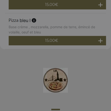
15.00
€
bleu l
Base crème , mozzarella, pomme de terre, émincé de
volaille, oeuf et bleu
15.00
€