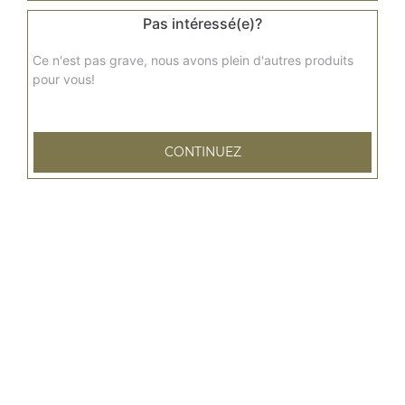
Pas intéressé(e)?
9.00
€
Ce n'est pas grave, nous avons plein d'autres produits
pour vous!
CONTINUEZ
79 rue Emile Zola
76600 LE HAVRE