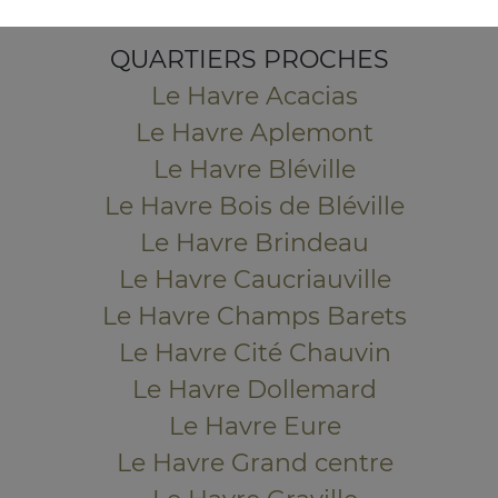
Mentions légales
QUARTIERS PROCHES
Le Havre Acacias
Le Havre Aplemont
Le Havre Bléville
Le Havre Bois de Bléville
Le Havre Brindeau
Le Havre Caucriauville
Le Havre Champs Barets
Le Havre Cité Chauvin
Le Havre Dollemard
Le Havre Eure
Le Havre Grand centre