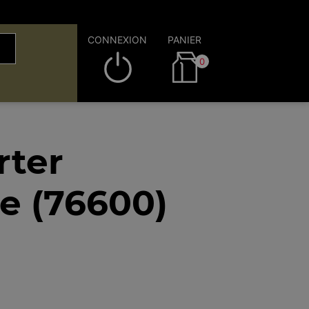
CONNEXION
PANIER
0
rter
le (76600)