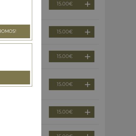
15.00
€
olives, épices
ROMOS!
15.00
€
, origan
15.00
€
de tomates, olives
15.00
€
chée, cheddar,
15.00
€
e