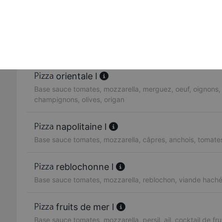
Base sauce tomates, mozzarella, blanc de volaille, ananas
provençale l
Base sauce tomates, mozzarella, viande hachée, oignons
orientale l
Base sauce tomates, mozzarella, merguez, oeuf, oignons,
champignons, olives, origan
napolitaine l
Base sauce tomates, mozzarella, câpres, anchois, tomates,
reblochonne l
Base sauce tomates, mozzarella, reblochon, viande hach
fruits de mer l
Base sauce tomates, mozzarella, persil, ail, cocktail de fr