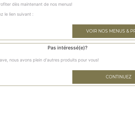
ofiter dès maintenant de nos menus!
Base sauce tomates, mozzarella, chorizo, poivrons, maïs, 
américaines
z le lien suivant :
z kebab l
VOIR NOS MENUS & P
Base sauce tomates, mozzarella, kebab, poivrons, oignons
Pas intéressé(e)?
tonata l
ave, nous avons plein d'autres produits pour vous!
Base sauce tomates, mozzarella, thon, oignons, rondelles 
burger l
CONTINUEZ
Base sauce barbecue, mozzarella, cornichons, viande ha
salade
texane l
Base sauce barbecue, mozzarella, bacon, blanc de volaill
hawaïenne l