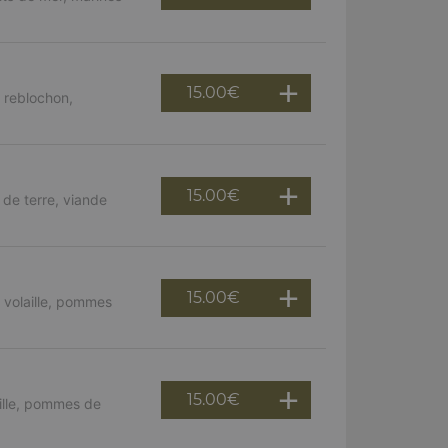
15.00
€
 reblochon,
15.00
€
de terre, viande
15.00
€
 volaille, pommes
15.00
€
ille, pommes de