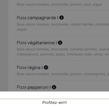
Base sauce tomates, mozzarella, jambon, oeuf, origan
campagnarde l
Base sauce tomates, mozzarella, viande hachée, pommes de
origan
végétarienne l
Base sauce tomates, mozzarella, tomates séchées, Sauce
champignons, poivrons, pesto, artichauts, maïs, olives, or
régina l
Base sauce tomates, mozzarella, jambon, champignons, ol
pepperoni l
Base sauce tomates, mozzarella, pepperoni
Profitez-en!!!
américaine l