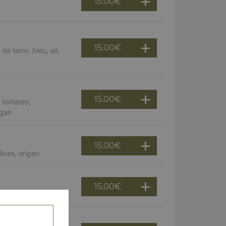
15.00
€
15.00
€
 terre, bleu, ail,
15.00
€
 tomates,
igan
15.00
€
ives, origan
15.00
€