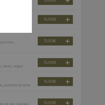
15.00
€
15.00
€
, champignons
15.00
€
 poivrons,
15.00
€
 olives, origan
15.00
€
ée, pommes de terre
15.00
€
uits de mer, marinés