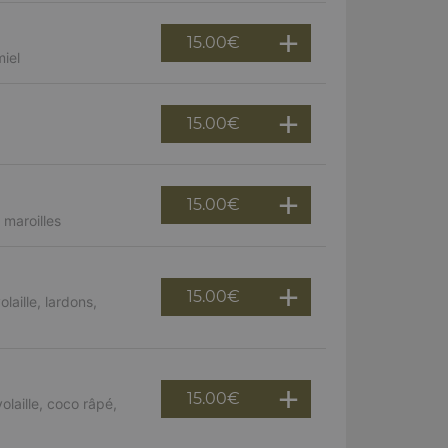
15.00
€
miel
15.00
€
15.00
€
maroilles
15.00
€
aille, lardons,
15.00
€
laille, coco râpé,