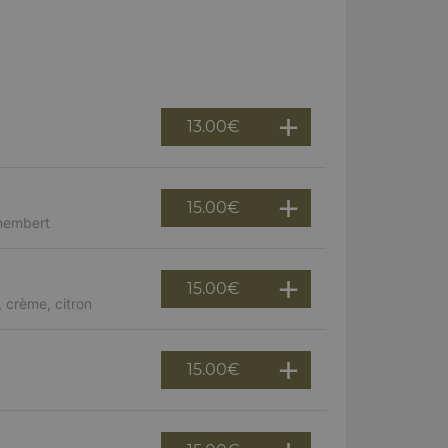
13.00
€
15.00
€
amembert
15.00
€
 crème, citron
15.00
€