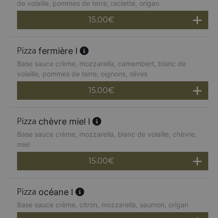
de volaille, pommes de terre, raclette, origan
15.00
€
fermière l
Base sauce crème, mozzarella, camembert, blanc de
volaille, pommes de terre, oignons, olives
15.00
€
chèvre miel l
Base sauce crème, mozzarella, blanc de volaille, chèvre,
miel
15.00
€
océane l
Base sauce crème, citron, mozzarella, saumon, origan