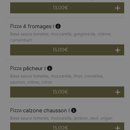
13.00
€
4 fromages l
Base sauce tomates, mozzarella, gorgonzola, chèvre,
camembert
15.00
€
pêcheur l
Base sauce tomates, mozzarella, thon, crevettes,
saumon, crème, citron
15.00
€
calzone chausson l
Base sauce tomates, mozzarella, jambon, oeuf, origan
15.00
€