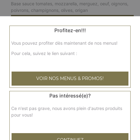
Base sauce tomates, mozzarella, merguez, oeuf, oignons,
poivrons, champignons, olives, origan
15.00
€
Profitez-en!!!
napolitaine l
Vous pouvez profiter dès maintenant de nos menus!
Base sauce tomates, mozzarella, câpres, anchois,
Pour cela, suivez le lien suivant :
tomates, olives, origan
15.00
€
VOIR NOS MENUS & PROMOS!
reblochonne l
Base sauce tomates, mozzarella, reblochon, viande
Pas intéressé(e)?
hachée, pommes de terre
Ce n'est pas grave, nous avons plein d'autres produits
15.00
€
pour vous!
fruits de mer l
Base sauce tomates, mozzarella, persil, ail, cocktail de
CONTINUEZ