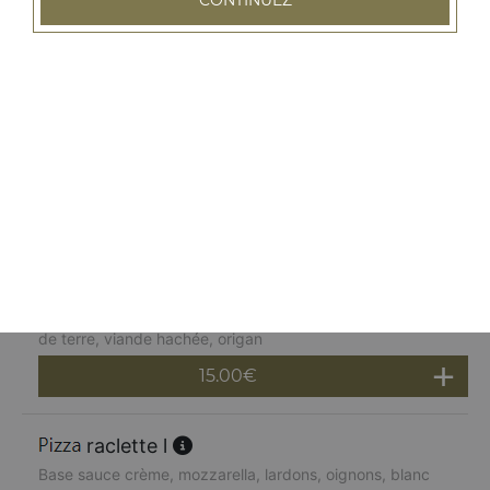
fruits de mer, marinés à l'huile d'olive
15.00
€
tartiflette l
Base sauce crème, mozzarella, lardons, pommes de
terre, reblochon, oignons, origan
15.00
€
boursin l
Base sauce crème, boursin, mozzarella, oignons, pommes
de terre, viande hachée, origan
15.00
€
raclette l
Base sauce crème, mozzarella, lardons, oignons, blanc