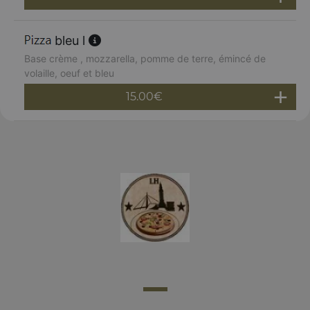
bleu l
Base crème , mozzarella, pomme de terre, émincé de
volaille, oeuf et bleu
15.00
€