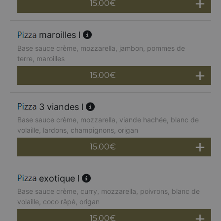
15.00
€
maroilles l
Base sauce crème, mozzarella, jambon, pommes de
terre, maroilles
15.00
€
3 viandes l
Base sauce crème, mozzarella, viande hachée, blanc de
volaille, lardons, champignons, origan
15.00
€
exotique l
Base sauce crème, curry, mozzarella, poivrons, blanc de
volaille, coco râpé, origan
15.00
€