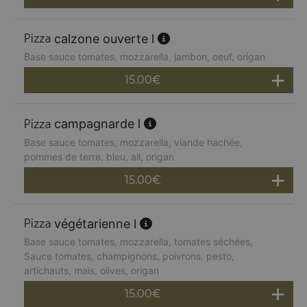
calzone ouverte l
Base sauce tomates, mozzarella, jambon, oeuf, origan
15.00
€
campagnarde l
Base sauce tomates, mozzarella, viande hachée,
pommes de terre, bleu, ail, origan
15.00
€
végétarienne l
Base sauce tomates, mozzarella, tomates séchées,
Sauce tomates, champignons, poivrons, pesto,
artichauts, maïs, olives, origan
15.00
€