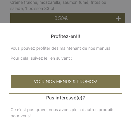
Crème fraîche, mozzarella, saumon fumé, frites ou
salade, 1 boisson 33 cl
8.50
€
Profitez-en!!!
Menu
ni végétarienne
Sauce tomates, mozzarella, ratatouille, olives, basilic,
Vous pouvez profiter dès maintenant de nos menus!
frites ou salade, 1 boisson 33 cl
Pour cela, suivez le lien suivant :
8.50
€
Menu
ni regina
VOIR NOS MENUS & PROMOS!
Sauce tomates, mozzarella, jambon, champignons,
origan, frites ou salade, 1 boisson 33 cl
Pas intéressé(e)?
8.50
€
Ce n'est pas grave, nous avons plein d'autres produits
pour vous!
Menu
ni normande chicken chica
Crème fraîche, mozzarella, blanc de volaille,