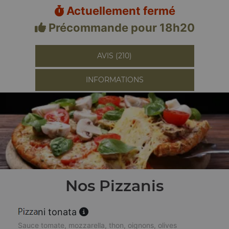
Actuellement fermé
Précommande pour 18h20
AVIS (210)
INFORMATIONS
Nos Pizzanis
ni tonata
Sauce tomate, mozzarella, thon, oignons, olives