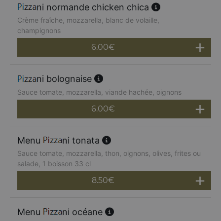
ni normande chicken chica
Crème fraîche, mozzarella, blanc de volaille,
champignons
6.00
€
ni bolognaise
Sauce tomate, mozzarella, viande hachée, oignons
6.00
€
Menu
ni tonata
Sauce tomate, mozzarella, thon, oignons, olives, frites ou
salade, 1 boisson 33 cl
8.50
€
Menu
ni océane