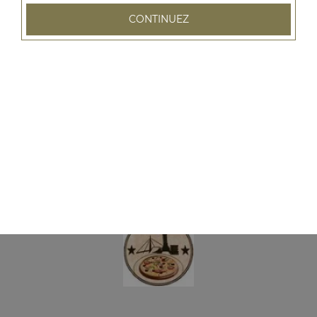
champignons, frites ou salade, 1 boisson 33 cl
CONTINUEZ
8.50
€
Menu
ni bolognaise
Sauce tomate, mozzarella, viande hachée, oignons, frites
ou salade, 1 boisson 33 cl
8.50
€