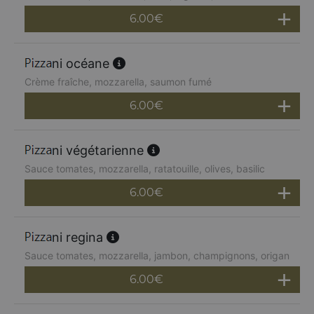
6.00
€
ni océane
Crème fraîche, mozzarella, saumon fumé
6.00
€
ni végétarienne
Sauce tomates, mozzarella, ratatouille, olives, basilic
6.00
€
ni regina
Sauce tomates, mozzarella, jambon, champignons, origan
6.00
€