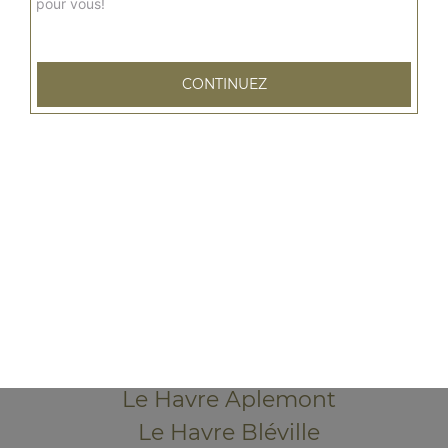
pour vous!
CONTINUEZ
79 rue Emile Zola
76600 LE HAVRE
Mentions légales
QUARTIERS PROCHES
Le Havre Acacias
Le Havre Aplemont
Le Havre Bléville