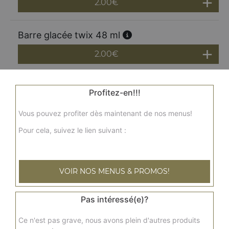
2.00
€
Barre glacée twix 48 ml
2.00
€
Barre glacée bounty 51 ml
Profitez-en!!!
2.00
€
Vous pouvez profiter dès maintenant de nos menus!
Pour cela, suivez le lien suivant :
Glace batonnêt magnum 110 ml
3.00
€
VOIR NOS MENUS & PROMOS!
Pas intéressé(e)?
Ce n'est pas grave, nous avons plein d'autres produits