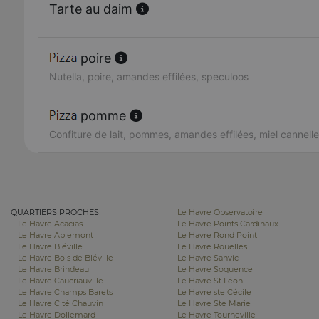
Tarte au daim
poire
Nutella, poire, amandes effilées, speculoos
pomme
Confiture de lait, pommes, amandes effilées, miel cannelle
QUARTIERS PROCHES
Le Havre Observatoire
Le Havre Acacias
Le Havre Points Cardinaux
Le Havre Aplemont
Le Havre Rond Point
Le Havre Bléville
Le Havre Rouelles
Le Havre Bois de Bléville
Le Havre Sanvic
Le Havre Brindeau
Le Havre Soquence
Le Havre Caucriauville
Le Havre St Léon
Le Havre Champs Barets
Le Havre ste Cécile
Le Havre Cité Chauvin
Le Havre Ste Marie
Le Havre Dollemard
Le Havre Tourneville