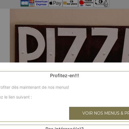
Profitez-en!!!
ofiter dès maintenant de nos menus!
z le lien suivant :
VOIR NOS MENUS & P
Pas intéressé(e)?