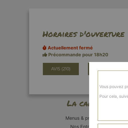
Horaires d'ouverture
Actuellement fermé
Précommande pour 18h20
AVIS (210)
INFORMATIONS
Vous pouvez pr
Pour cela, suive
La carte
Menus & promos
Nos Entrées