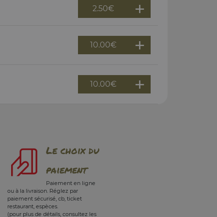
2.50
€
10.00
€
10.00
€
Le choix du
paiement
Paiement en ligne
ou à la livraison. Réglez par
paiement sécurisé, cb, ticket
restaurant, espèces.
(pour plus de détails, consultez les