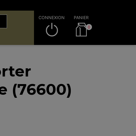
CONNEXION
PANIER
0
rter
e (76600)