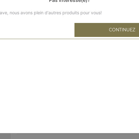
ave, nous avons plein d'autres produits pour vous!
CONTINUEZ
Tiramisu
Tarte tatin
Tartin au citron meriguées
Mousse au chocolat
Brownie