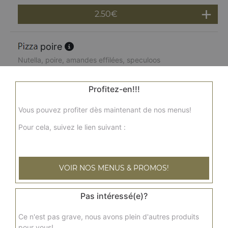
2.50
€
poire
Nutella, poire, amandes effilées, speculoos
10.00
€
Profitez-en!!!
pomme
Vous pouvez profiter dès maintenant de nos menus!
Confiture de lait, pommes, amandes effilées, miel
Pour cela, suivez le lien suivant :
cannelle
10.00
€
VOIR NOS MENUS & PROMOS!
Pas intéressé(e)?
Ce n'est pas grave, nous avons plein d'autres produits
pour vous!