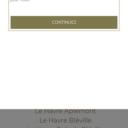
CONTINUEZ
79 rue Emile Zola
76600 LE HAVRE
Mentions légales
QUARTIERS PROCHES
Le Havre Acacias
Le Havre Aplemont
Le Havre Bléville