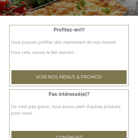
Profitez-en!!!
Vous pouvez profiter dès maintenant de nos menus!
Nos Gratins
Pour cela, suivez le lien suivant :
gratin savoyard, gratin normand, gratin maroilles
+
VOIR NOS MENUS & PROMOS!
Pas intéressé(e)?
Ce n'est pas grave, nous avons plein d'autres produits
pour vous!
CONTINUEZ