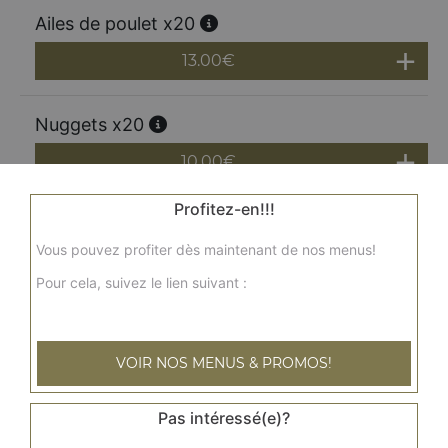
Ailes de poulet x20
13.00
€
Nuggets x20
10.00
€
Profitez-en!!!
Calamars x20
Vous pouvez profiter dès maintenant de nos menus!
10.00
€
Pour cela, suivez le lien suivant :
Potatoes 400g
7.00
€
VOIR NOS MENUS & PROMOS!
Pas intéressé(e)?