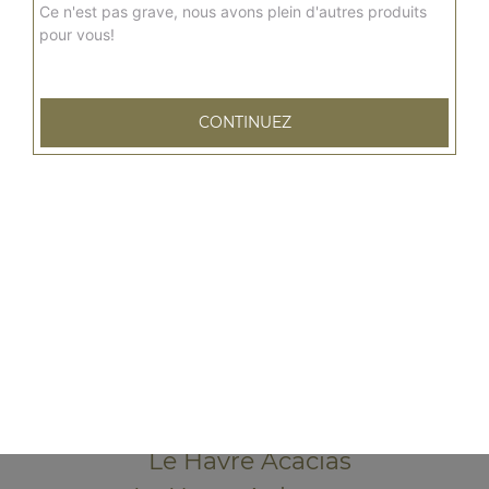
Ce n'est pas grave, nous avons plein d'autres produits
pour vous!
CONTINUEZ
79 rue Emile Zola
76600 LE HAVRE
Mentions légales
QUARTIERS PROCHES
Le Havre Acacias