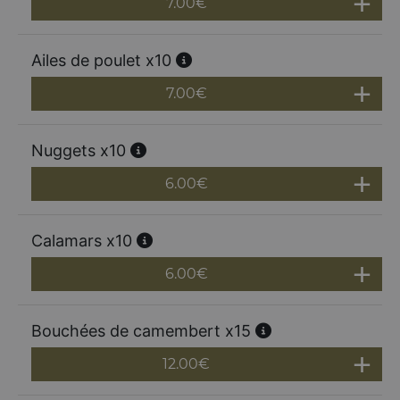
7.00
€
Ailes de poulet x10
7.00
€
Nuggets x10
6.00
€
Calamars x10
6.00
€
Bouchées de camembert x15
12.00
€