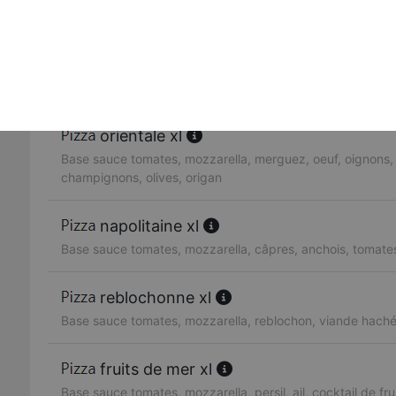
Base sauce tomates, mozzarella, blanc de volaille, ananas
provençale xl
Base sauce tomates, mozzarella, viande hachée, oignons
orientale xl
Base sauce tomates, mozzarella, merguez, oeuf, oignons,
champignons, olives, origan
napolitaine xl
Base sauce tomates, mozzarella, câpres, anchois, tomates,
reblochonne xl
Base sauce tomates, mozzarella, reblochon, viande hach
fruits de mer xl
Base sauce tomates, mozzarella, persil, ail, cocktail de fr