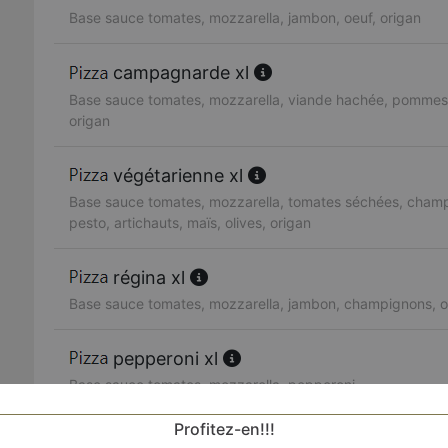
Base sauce tomates, mozzarella, jambon, oeuf, origan
campagnarde xl
Base sauce tomates, mozzarella, viande hachée, pommes de
origan
végétarienne xl
Base sauce tomates, mozzarella, tomates séchées, champ
pesto, artichauts, maïs, olives, origan
régina xl
Base sauce tomates, mozzarella, jambon, champignons, ol
pepperoni xl
Base sauce tomates, mozzarella, pepperoni
Profitez-en!!!
américaine xl