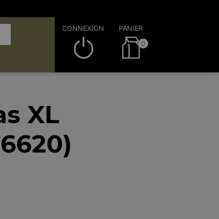
CONNEXION
PANIER
0
as XL
76620)