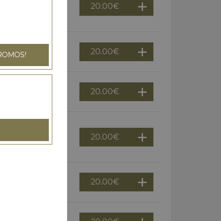
20.00
€
olives, épices
20.00
€
ROMOS!
, origan
20.00
€
de tomates, olives
20.00
€
chée, cheddar,
20.00
€
e