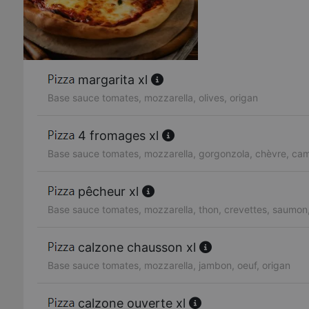
margarita xl
Base sauce tomates, mozzarella, olives, origan
4 fromages xl
Base sauce tomates, mozzarella, gorgonzola, chèvre, c
pêcheur xl
Base sauce tomates, mozzarella, thon, crevettes, saumon,
calzone chausson xl
Base sauce tomates, mozzarella, jambon, oeuf, origan
calzone ouverte xl