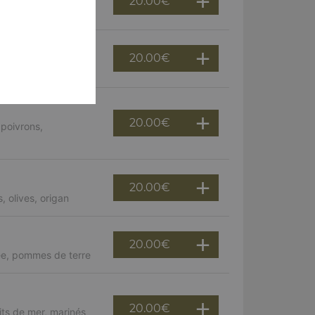
20.00
€
20.00
€
, champignons
20.00
€
 poivrons,
20.00
€
 olives, origan
20.00
€
ée, pommes de terre
20.00
€
uits de mer, marinés