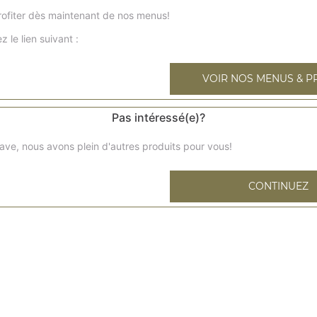
Base sauce tomates, mozzarella, chorizo, poivrons, maïs, 
ofiter dès maintenant de nos menus!
américaines
z le lien suivant :
z kebab xl
VOIR NOS MENUS & P
Base sauce tomates, mozzarella, kebab, poivrons, oignons
Pas intéressé(e)?
tonata xl
Base sauce tomates, mozzarella, thon, oignons, rondelles 
ave, nous avons plein d'autres produits pour vous!
burger xl
CONTINUEZ
Base sauce barbecue, mozzarella, cornichons, viande ha
salade
texane xl
Base sauce barbecue, mozzarella, bacon, blanc de volaill
hawaïenne xl