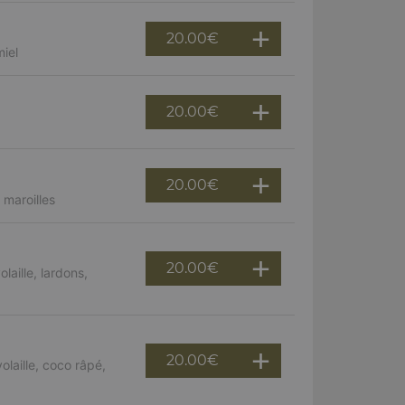
20.00
€
miel
20.00
€
20.00
€
maroilles
20.00
€
aille, lardons,
20.00
€
laille, coco râpé,