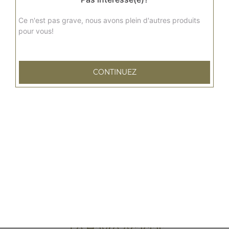
Ce n'est pas grave, nous avons plein d'autres produits
pour vous!
CONTINUEZ
79 rue Emile Zola
76600 LE HAVRE
Mentions légales
QUARTIERS PROCHES
Le Havre Acacias