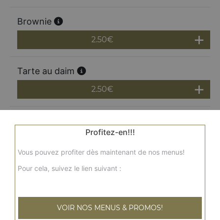
Brownie
2.50
€
Tarte au daim
2.50
€
poire
Profitez-en!!!
Nutella, poire, amandes effilées, speculoos
10.00
€
Vous pouvez profiter dès maintenant de nos menus!
Pour cela, suivez le lien suivant :
pomme
Confiture de lait, pommes, amandes effilées, miel
cannelle
VOIR NOS MENUS & PROMOS!