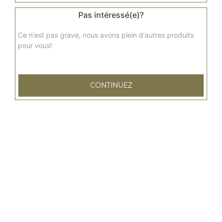
10.00
€
Pas intéressé(e)?
Ce n'est pas grave, nous avons plein d'autres produits
pour vous!
CONTINUEZ
79 rue Emile Zola
76600 LE HAVRE
Mentions légales