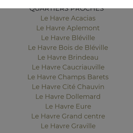
QUARTIERS PROCHES
Le Havre Acacias
Le Havre Aplemont
Le Havre Bléville
Le Havre Bois de Bléville
Le Havre Brindeau
Le Havre Caucriauville
Le Havre Champs Barets
Le Havre Cité Chauvin
Le Havre Dollemard
Le Havre Eure
Le Havre Grand centre
Le Havre Graville