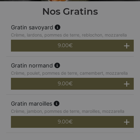
Nos Gratins
Gratin savoyard
Crème, lardons, pommes de terre, reblochon, mozzarella
9.00
€
Gratin normand
Crème, poulet, pommes de terre, camembert, mozzarella
9.00
€
Gratin maroilles
Crème, jambon, pommes de terre, maroilles, mozzarella
9.00
€