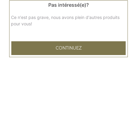
Pas intéressé(e)?
Ce n'est pas grave, nous avons plein d'autres produits
pour vous!
CONTINUEZ
79 rue Emile Zola
76600 LE HAVRE
Mentions légales
QUARTIERS PROCHES