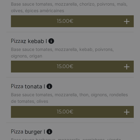
Base sauce tomates, mozzarella, chorizo, poivrons, maïs,
olives, épices américaines
15.00
€
z kebab l
Base sauce tomates, mozzarella, kebab, poivrons,
oignons, origan
15.00
€
tonata l
Base sauce tomates, mozzarella, thon, oignons, rondelles
de tomates, olives
15.00
€
burger l
Base sauce barbecue, mozzarella, cornichons, viande