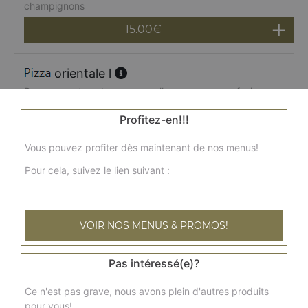
champignons
15.00
€
orientale l
Base sauce tomates, mozzarella, merguez, oeuf, oignons,
poivrons, champignons, olives, origan
Profitez-en!!!
15.00
€
Vous pouvez profiter dès maintenant de nos menus!
Pour cela, suivez le lien suivant :
napolitaine l
Base sauce tomates, mozzarella, câpres, anchois,
tomates, olives, origan
VOIR NOS MENUS & PROMOS!
15.00
€
Pas intéressé(e)?
reblochonne l
Base sauce tomates, mozzarella, reblochon, viande
Ce n'est pas grave, nous avons plein d'autres produits
hachée, pommes de terre
pour vous!