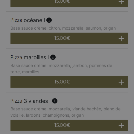
15.00
€
océane l
Base sauce crème, citron, mozzarella, saumon, origan
15.00
€
maroilles l
Base sauce crème, mozzarella, jambon, pommes de
terre, maroilles
15.00
€
3 viandes l
Base sauce crème, mozzarella, viande hachée, blanc de
volaille, lardons, champignons, origan
15.00
€