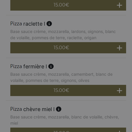
15.00
€
raclette l
Base sauce crème, mozzarella, lardons, oignons, blanc
de volaille, pommes de terre, raclette, origan
15.00
€
fermière l
Base sauce crème, mozzarella, camembert, blanc de
volaille, pommes de terre, oignons, olives
15.00
€
chèvre miel l
Base sauce crème, mozzarella, blanc de volaille, chèvre,
miel