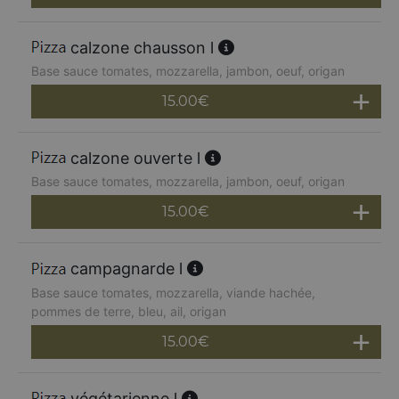
calzone chausson l
Base sauce tomates, mozzarella, jambon, oeuf, origan
15.00
€
calzone ouverte l
Base sauce tomates, mozzarella, jambon, oeuf, origan
15.00
€
campagnarde l
Base sauce tomates, mozzarella, viande hachée,
pommes de terre, bleu, ail, origan
15.00
€
végétarienne l