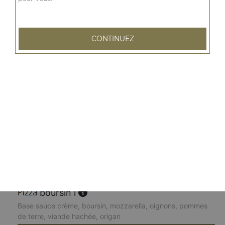
15.00
€
CONTINUEZ
fruits de mer l
Base sauce tomates, mozzarella, persil, ail, cocktail de
fruits de mer, marinés à l'huile d'olive
15.00
€
tartiflette l
Base sauce crème, mozzarella, lardons, pommes de
terre, reblochon, oignons, origan
15.00
€
boursin l
Base sauce crème, boursin, mozzarella, oignons, pommes
de terre, viande hachée, origan