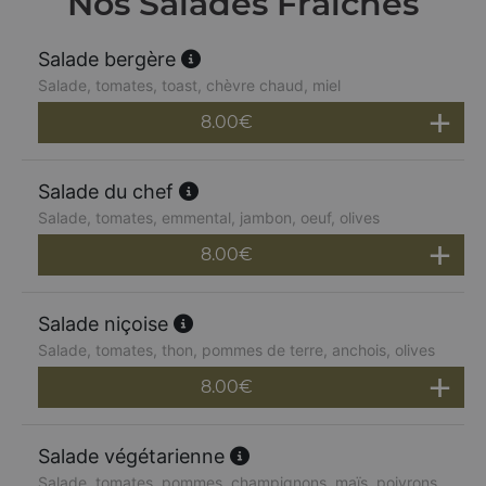
Nos Salades Fraîches
Salade bergère
Salade, tomates, toast, chèvre chaud, miel
8.00
€
Salade du chef
Salade, tomates, emmental, jambon, oeuf, olives
8.00
€
Salade niçoise
Salade, tomates, thon, pommes de terre, anchois, olives
8.00
€
Salade végétarienne
Salade, tomates, pommes, champignons, maïs, poivrons,