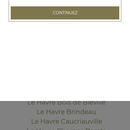
CONTINUEZ
79 rue Emile Zola
76600 LE HAVRE
Mentions légales
QUARTIERS PROCHES
Le Havre Acacias
Le Havre Aplemont
Le Havre Bléville
Le Havre Bois de Bléville
Le Havre Brindeau
Le Havre Caucriauville