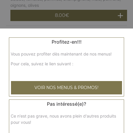
oignons, olives
8.00
€
Salade océane
Profitez-en!!!
Salade, saumon, crevettes, tomates, oignons, olives,
citron
Vous pouvez profiter dès maintenant de nos menus!
8.00
€
Pour cela, suivez le lien suivant :
VOIR NOS MENUS & PROMOS!
Pas intéressé(e)?
Ce n'est pas grave, nous avons plein d'autres produits
pour vous!