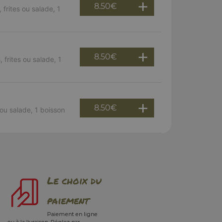
8.50
€
frites ou salade, 1
8.50
€
 frites ou salade, 1
8.50
€
ou salade, 1 boisson
Le choix du
paiement
Paiement en ligne