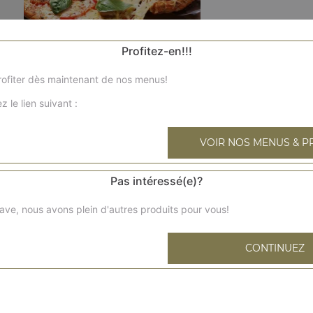
Profitez-en!!!
ofiter dès maintenant de nos menus!
ni tonata
Sauce tomate, mozzarella, thon, oignons, olives
z le lien suivant :
ni océane
VOIR NOS MENUS & P
Crème fraîche, mozzarella, saumon fumé
Pas intéressé(e)?
ni végétarienne
ave, nous avons plein d'autres produits pour vous!
Sauce tomates, mozzarella, ratatouille, olives, basilic
CONTINUEZ
ni regina
Sauce tomates, mozzarella, jambon, champignons, origan
ni normande chicken chica