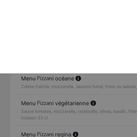
Crème fraîche, mozzarella, blanc de volaille, champignon
ni bolognaise
Sauce tomate, mozzarella, viande hachée, oignons
Menu
ni tonata
Sauce tomate, mozzarella, thon, oignons, olives, frites ou
cl
Menu
ni océane
Crème fraîche, mozzarella, saumon fumé, frites ou salade,
Menu
ni végétarienne
Sauce tomates, mozzarella, ratatouille, olives, basilic, frit
boisson 33 cl
Menu
ni regina