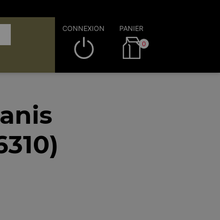
CONNEXION
PANIER
0
zanis
6310)