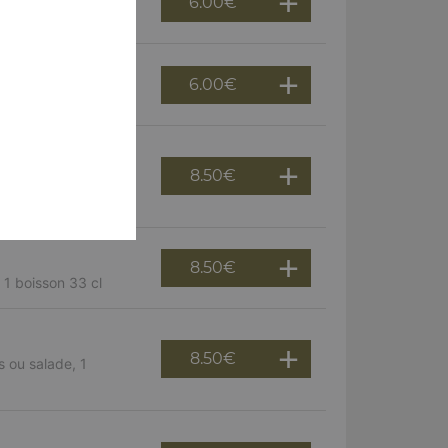
6.00
€
s
6.00
€
8.50
€
 salade, 1 boisson 33
8.50
€
 1 boisson 33 cl
8.50
€
es ou salade, 1