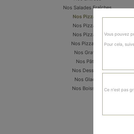
Nos Salades Fraîches
Nos Pizzanis
Nos Pizzas S
Nos Pizzas L
Vous pouvez pr
Nos Pizzas XL
Pour cela, suive
Nos Gratins
Nos Pâtes
Nos Desserts
Nos Glaces
Nos Boissons
Ce n'est pas gr