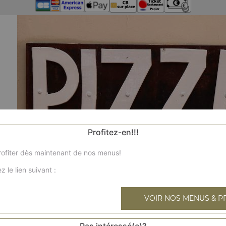
Profitez-en!!!
ofiter dès maintenant de nos menus!
z le lien suivant :
VOIR NOS MENUS & P
Pas intéressé(e)?