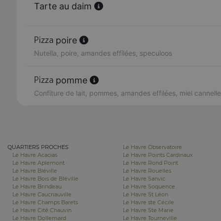
Tarte au daim
poire
Nutella, poire, amandes effilées, speculoos
pomme
Confiture de lait, pommes, amandes effilées, miel cannelle
QUARTIERS PROCHES
Le Havre Observatoire
Le Havre Acacias
Le Havre Points Cardinaux
Le Havre Aplemont
Le Havre Rond Point
Le Havre Bléville
Le Havre Rouelles
Le Havre Bois de Bléville
Le Havre Sanvic
Le Havre Brindeau
Le Havre Soquence
Le Havre Caucriauville
Le Havre St Léon
Le Havre Champs Barets
Le Havre ste Cécile
Le Havre Cité Chauvin
Le Havre Ste Marie
Le Havre Dollemard
Le Havre Tourneville