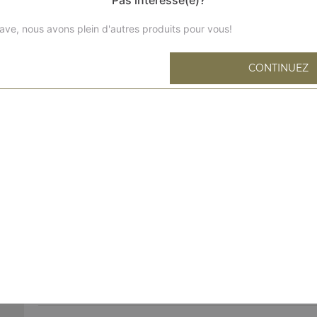
ave, nous avons plein d'autres produits pour vous!
CONTINUEZ
Tiramisu
Tarte tatin
Tartin au citron meriguées
Mousse au chocolat
Brownie