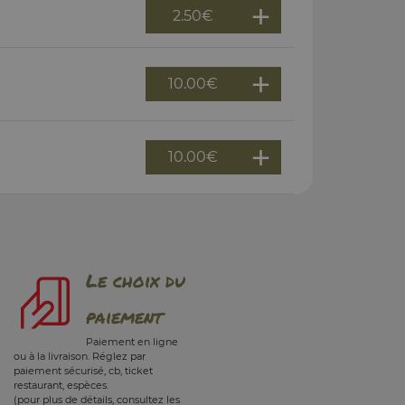
2.50
€
10.00
€
10.00
€
Le choix du
paiement
Paiement en ligne
ou à la livraison. Réglez par
paiement sécurisé, cb, ticket
restaurant, espèces.
(pour plus de détails, consultez les