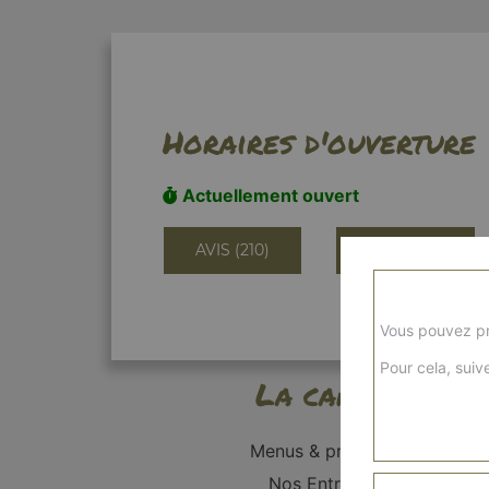
Horaires d'ouverture
Actuellement ouvert
AVIS (210)
INFORMATIONS
Vous pouvez pr
Pour cela, suive
La carte
Menus & promos
Nos Entrées