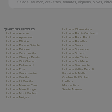
Salade, saumon, crevettes, tomates, oignons, olives, citro
QUARTIERS PROCHES
Le Havre Observatoire
Le Havre Acacias
Le Havre Points Cardinaux
Le Havre Aplemont
Le Havre Rond Point
Le Havre Bléville
Le Havre Rouelles
Le Havre Bois de Bléville
Le Havre Sanvic
Le Havre Brindeau
Le Havre Soquence
Le Havre Caucriauville
Le Havre St Léon
Le Havre Champs Barets
Le Havre ste Cécile
Le Havre Cité Chauvin
Le Havre Ste Marie
Le Havre Dollemard
Le Havre Tourneville
Le Havre Eure
Le Havre Vallée Béreult
Le Havre Grand centre
Fontaine la Mallet
Le Havre Graville
Gonfreville l'Orcher
Le Havre Ht Graville
Harfleur
Le Havre Mare au Clerc
Montivilliers
Le Havre Mare Rouge
Sainte Adresse
Le Havre Mont Gaillard
Le Havre Neiges