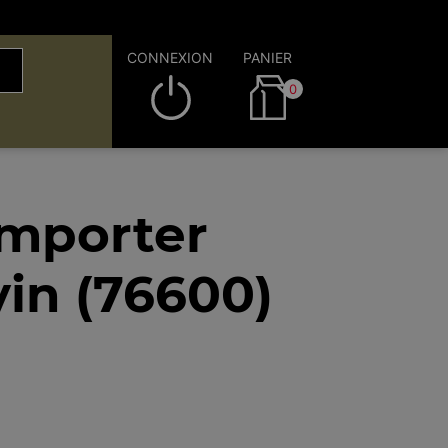
CONNEXION
PANIER
0
emporter
in (76600)