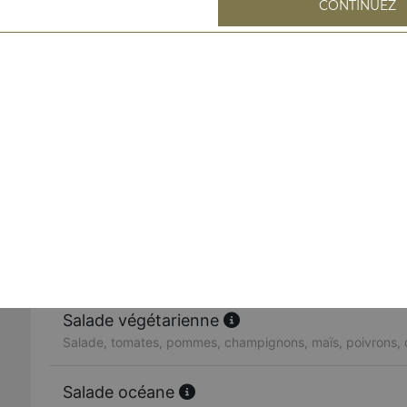
CONTINUEZ
Salade bergère
Salade, tomates, toast, chèvre chaud, miel
Salade du chef
Salade, tomates, emmental, jambon, oeuf, olives
Salade niçoise
Salade, tomates, thon, pommes de terre, anchois, olives
Salade végétarienne
Salade, tomates, pommes, champignons, maïs, poivrons, o
Salade océane