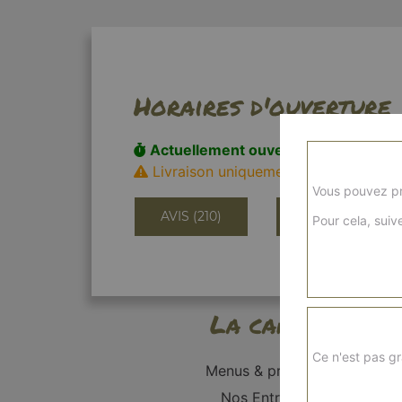
Horaires d'ouverture
Actuellement ouvert
Livraison uniquement!
Vous pouvez pr
AVIS (210)
INFORMATIONS
Pour cela, suive
La carte
Ce n'est pas gr
Menus & promos
Nos Entrées