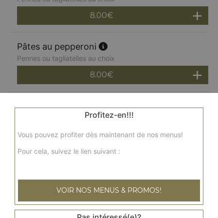
8.00
€
Pâtes au pepperoni
Pennes ou tagliatelles au choix
8.00
€
Pâtes aux saint jacques
Profitez-en!!!
Pennes ou tagliatelles au choix
9.00
€
Vous pouvez profiter dès maintenant de nos menus!
Pour cela, suivez le lien suivant :
Pâtes au poulet
Pennes ou tagliatelles au choix, sauce crème, émincé de
volaille, champignons
VOIR NOS MENUS & PROMOS!
9.00
€
Pas intéressé(e)?