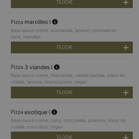
15.00
€
maroilles l
Base sauce crème, mozzarella, jambon, pommes de
terre, maroilles
15.00
€
3 viandes l
Base sauce crème, mozzarella, viande hachée, blanc de
volaille, lardons, champignons, origan
15.00
€
exotique l
Base sauce crème, curry, mozzarella, poivrons, blanc de
volaille, coco râpé, origan
15.00
€