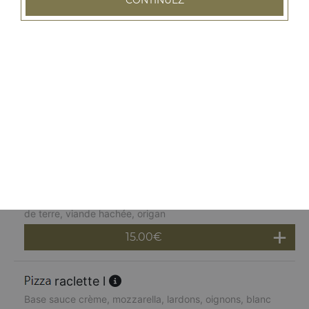
fruits de mer, marinés à l'huile d'olive
15.00
€
tartiflette l
Base sauce crème, mozzarella, lardons, pommes de
terre, reblochon, oignons, origan
15.00
€
boursin l
Base sauce crème, boursin, mozzarella, oignons, pommes
de terre, viande hachée, origan
15.00
€
raclette l
Base sauce crème, mozzarella, lardons, oignons, blanc