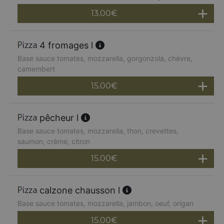
13.00
€
4 fromages l
Base sauce tomates, mozzarella, gorgonzola, chèvre,
camembert
15.00
€
pêcheur l
Base sauce tomates, mozzarella, thon, crevettes,
saumon, crème, citron
15.00
€
calzone chausson l
Base sauce tomates, mozzarella, jambon, oeuf, origan
15.00
€