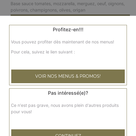
Base sauce tomates, mozzarella, merguez, oeuf, oignons,
poivrons, champignons, olives, origan
15.00
€
Profitez-en!!!
napolitaine l
Vous pouvez profiter dès maintenant de nos menus!
Base sauce tomates, mozzarella, câpres, anchois,
Pour cela, suivez le lien suivant :
tomates, olives, origan
15.00
€
VOIR NOS MENUS & PROMOS!
reblochonne l
Base sauce tomates, mozzarella, reblochon, viande
Pas intéressé(e)?
hachée, pommes de terre
Ce n'est pas grave, nous avons plein d'autres produits
15.00
€
pour vous!
fruits de mer l
Base sauce tomates, mozzarella, persil, ail, cocktail de
CONTINUEZ