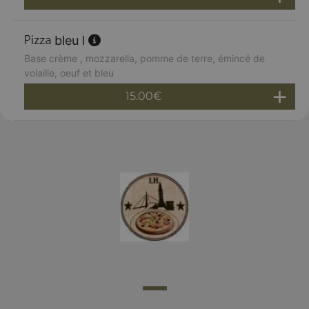
bleu l
Base crème , mozzarella, pomme de terre, émincé de
volaille, oeuf et bleu
15.00
€