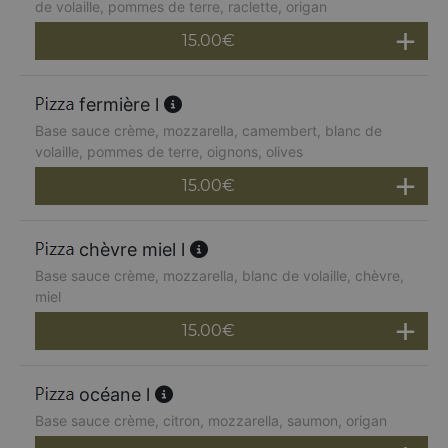
de volaille, pommes de terre, raclette, origan
15.00
€
fermière l
Base sauce crème, mozzarella, camembert, blanc de
volaille, pommes de terre, oignons, olives
15.00
€
chèvre miel l
Base sauce crème, mozzarella, blanc de volaille, chèvre,
miel
15.00
€
océane l
Base sauce crème, citron, mozzarella, saumon, origan