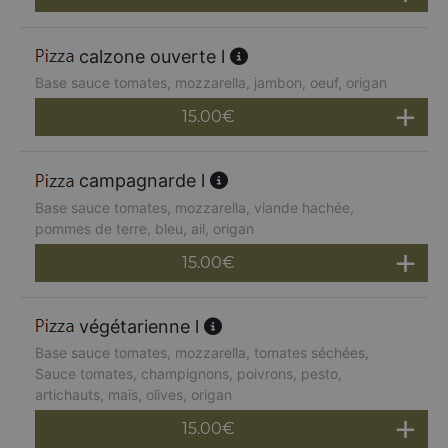
calzone ouverte l
Base sauce tomates, mozzarella, jambon, oeuf, origan
15.00
€
campagnarde l
Base sauce tomates, mozzarella, viande hachée,
pommes de terre, bleu, ail, origan
15.00
€
végétarienne l
Base sauce tomates, mozzarella, tomates séchées,
Sauce tomates, champignons, poivrons, pesto,
artichauts, maïs, olives, origan
15.00
€