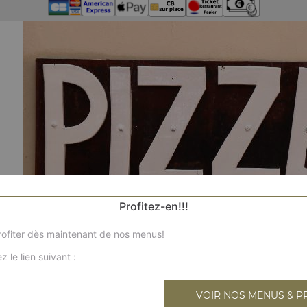
Profitez-en!!!
ofiter dès maintenant de nos menus!
z le lien suivant :
VOIR NOS MENUS & P