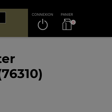
CONNEXION
PANIER
0
ter
(76310)