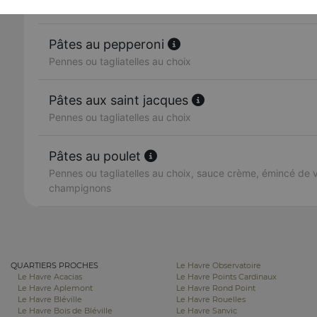
Pennes ou tagliatelles au choix
Pâtes au pepperoni
Pennes ou tagliatelles au choix
Pâtes aux saint jacques
Pennes ou tagliatelles au choix
Pâtes au poulet
Pennes ou tagliatelles au choix, sauce crème, émincé de vo
champignons
QUARTIERS PROCHES
Le Havre Observatoire
Le Havre Acacias
Le Havre Points Cardinaux
Le Havre Aplemont
Le Havre Rond Point
Le Havre Bléville
Le Havre Rouelles
Le Havre Bois de Bléville
Le Havre Sanvic