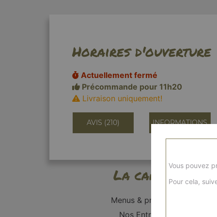
Horaires d'ouverture
Actuellement fermé
Précommande pour 11h20
Livraison uniquement!
AVIS (210)
INFORMATIONS
Vous pouvez pr
La carte
Pour cela, suive
Menus & promos
Nos Entrées