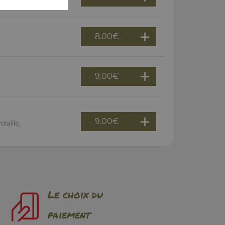
8.00
€
9.00
€
9.00
€
laille,
Le choix du
paiement