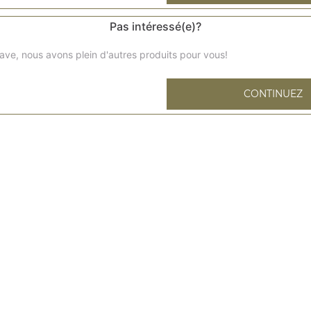
Pas intéressé(e)?
ave, nous avons plein d'autres produits pour vous!
Pâtes bolognaise
CONTINUEZ
Pennes ou tagliatelles au choix
Pâtes au saumon
Pennes ou tagliatelles au choix
Pâtes au fromage
Pennes ou tagliatelles au choix
Pâtes à la carbonara
Pennes ou tagliatelles au choix
Pâtes végétarienne