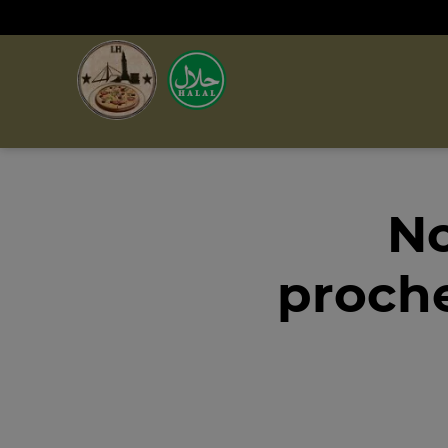
No
proche