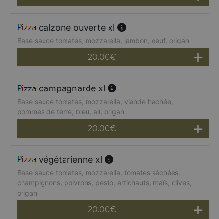
calzone ouverte xl
Base sauce tomates, mozzarella, jambon, oeuf, origan
20.00
€
campagnarde xl
Base sauce tomates, mozzarella, viande hachée,
pommes de terre, bleu, ail, origan
20.00
€
végétarienne xl
Base sauce tomates, mozzarella, tomates séchées,
champignons, poivrons, pesto, artichauts, maïs, olives,
origan
20.00
€