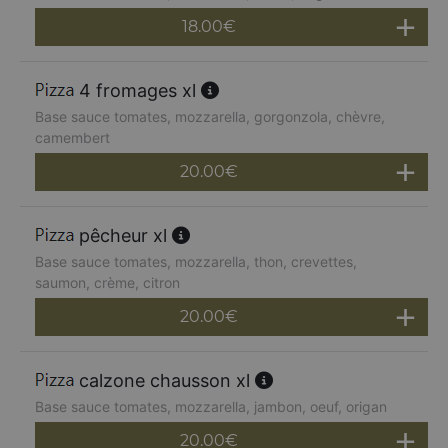
18.00
€
4 fromages xl
Base sauce tomates, mozzarella, gorgonzola, chèvre,
camembert
20.00
€
pêcheur xl
Base sauce tomates, mozzarella, thon, crevettes,
saumon, crème, citron
20.00
€
calzone chausson xl
Base sauce tomates, mozzarella, jambon, oeuf, origan
20.00
€