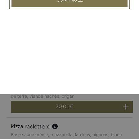
fruits de mer, marinés à l'huile d'olive
20.00
€
tartiflette xl
Base sauce crème, mozzarella, lardons, pommes de
terre, reblochon, oignons, origan
20.00
€
boursin xl
Base sauce crème, boursin, mozzarella, oignons, pommes
de terre, viande hachée, origan
20.00
€
raclette xl
Base sauce crème, mozzarella, lardons, oignons, blanc