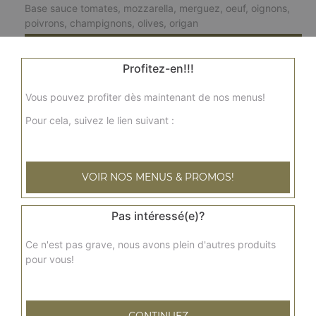
Base sauce tomates, mozzarella, merguez, oeuf, oignons,
poivrons, champignons, olives, origan
20.00
€
Profitez-en!!!
napolitaine xl
Vous pouvez profiter dès maintenant de nos menus!
Base sauce tomates, mozzarella, câpres, anchois,
Pour cela, suivez le lien suivant :
tomates, olives, origan
20.00
€
VOIR NOS MENUS & PROMOS!
reblochonne xl
Base sauce tomates, mozzarella, reblochon, viande
Pas intéressé(e)?
hachée, pommes de terre
Ce n'est pas grave, nous avons plein d'autres produits
20.00
€
pour vous!
fruits de mer xl
Base sauce tomates, mozzarella, persil, ail, cocktail de
CONTINUEZ