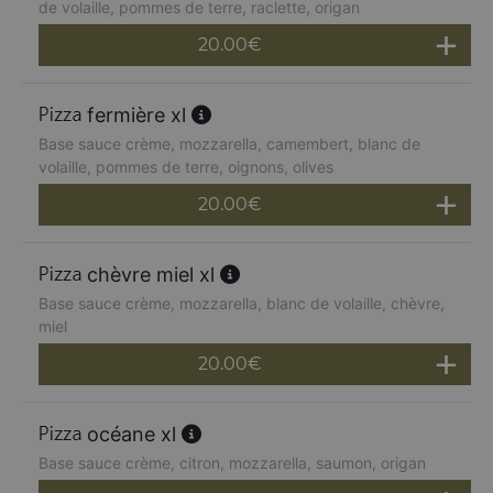
de volaille, pommes de terre, raclette, origan
20.00
€
fermière xl
Base sauce crème, mozzarella, camembert, blanc de
volaille, pommes de terre, oignons, olives
20.00
€
chèvre miel xl
Base sauce crème, mozzarella, blanc de volaille, chèvre,
miel
20.00
€
océane xl
Base sauce crème, citron, mozzarella, saumon, origan