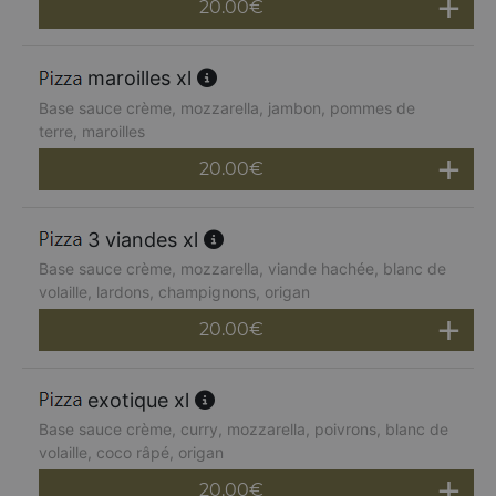
20.00
€
maroilles xl
Base sauce crème, mozzarella, jambon, pommes de
terre, maroilles
20.00
€
3 viandes xl
Base sauce crème, mozzarella, viande hachée, blanc de
volaille, lardons, champignons, origan
20.00
€
exotique xl
Base sauce crème, curry, mozzarella, poivrons, blanc de
volaille, coco râpé, origan
20.00
€