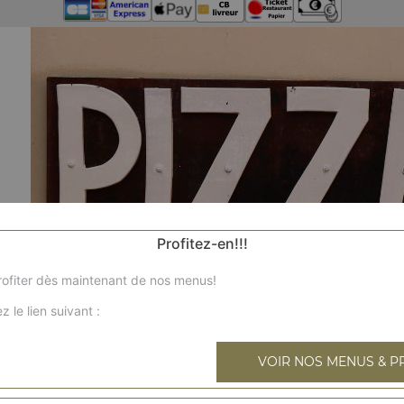
Profitez-en!!!
ofiter dès maintenant de nos menus!
z le lien suivant :
VOIR NOS MENUS & P