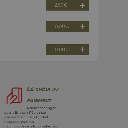
2.50
€
10.00
€
10.00
€
Le choix du
paiement
Paiement en ligne
ou à la livraison. Réglez par
paiement sécurisé, cb, ticket
restaurant, espèces.
(pour plus de détails, consultez les