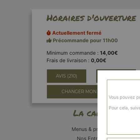
Horaires d'ouverture
Actuellement fermé
Précommande pour 11h00
Minimum commande :
14,00€
Frais de livraison :
0,00€
AVIS (210)
INFORMATIONS
CHANGER MON QUARTIER
Vous pouvez pr
Pour cela, suive
La carte
Menus & promos
Nos Entrées