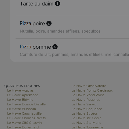
Tarte au daim
poire
Nutella, poire, amandes effilées, speculoos
pomme
Confiture de lait, pommes, amandes effilées, miel cannelle
QUARTIERS PROCHES
Le Havre Observatoire
Le Havre Acacias
Le Havre Points Cardinaux
Le Havre Aplemont
Le Havre Rond Point
Le Havre Bléville
Le Havre Rouelles
Le Havre Bois de Bléville
Le Havre Sanvic
Le Havre Brindeau
Le Havre Soquence
Le Havre Caucriauville
Le Havre St Léon
Le Havre Champs Barets
Le Havre ste Cécile
Le Havre Cité Chauvin
Le Havre Ste Marie
Le Havre Dollemard
Le Havre Tourneville