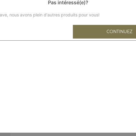
Pas intéressé(e)?
ave, nous avons plein d'autres produits pour vous!
CONTINUEZ
Tiramisu
Tarte tatin
Tartin au citron meriguées
Mousse au chocolat
Brownie