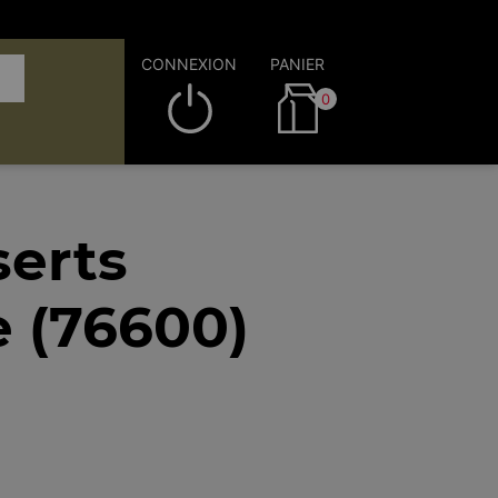
CONNEXION
PANIER
0
serts
e (76600)