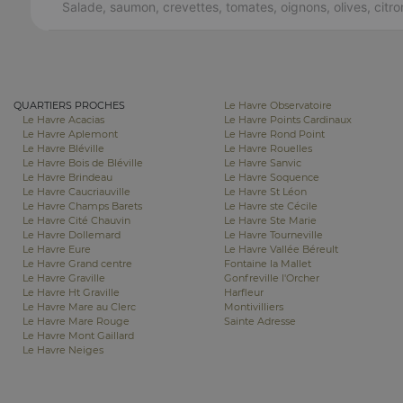
Salade, saumon, crevettes, tomates, oignons, olives, citro
QUARTIERS PROCHES
Le Havre Observatoire
Le Havre Acacias
Le Havre Points Cardinaux
Le Havre Aplemont
Le Havre Rond Point
Le Havre Bléville
Le Havre Rouelles
Le Havre Bois de Bléville
Le Havre Sanvic
Le Havre Brindeau
Le Havre Soquence
Le Havre Caucriauville
Le Havre St Léon
Le Havre Champs Barets
Le Havre ste Cécile
Le Havre Cité Chauvin
Le Havre Ste Marie
Le Havre Dollemard
Le Havre Tourneville
Le Havre Eure
Le Havre Vallée Béreult
Le Havre Grand centre
Fontaine la Mallet
Le Havre Graville
Gonfreville l'Orcher
Le Havre Ht Graville
Harfleur
Le Havre Mare au Clerc
Montivilliers
Le Havre Mare Rouge
Sainte Adresse
Le Havre Mont Gaillard
Le Havre Neiges