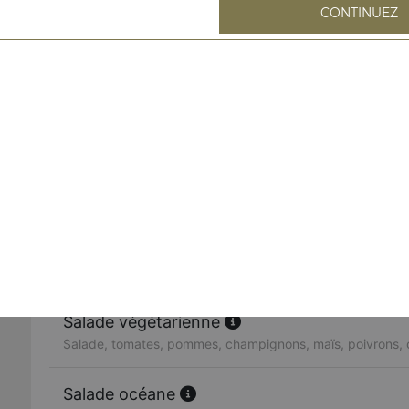
CONTINUEZ
Salade bergère
Salade, tomates, toast, chèvre chaud, miel
Salade du chef
Salade, tomates, emmental, jambon, oeuf, olives
Salade niçoise
Salade, tomates, thon, pommes de terre, anchois, olives
Salade végétarienne
Salade, tomates, pommes, champignons, maïs, poivrons, o
Salade océane