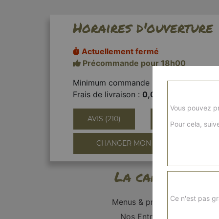
Horaires d'ouverture
Actuellement fermé
Précommande pour 18h00
Minimum commande :
14,00€
Frais de livraison :
0,00€
Vous pouvez pr
AVIS (210)
INFORMATIONS
Pour cela, suive
CHANGER MON QUARTIER
La carte
Ce n'est pas gr
Menus & promos
Nos Entrées