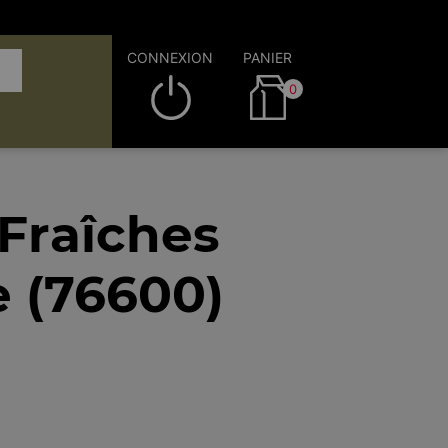
CONNEXION
PANIER
0
 Fraîches
e (76600)