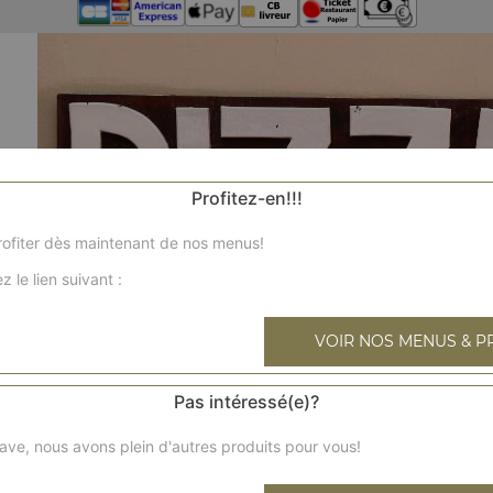
Profitez-en!!!
ofiter dès maintenant de nos menus!
z le lien suivant :
VOIR NOS MENUS & P
Pas intéressé(e)?
ave, nous avons plein d'autres produits pour vous!
Nos 